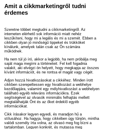
Amit a cikkmarketingről tudni
érdemes
Szeretne többet megtudni a cikkmarketingről. Az
interneten elérhető sok információ miatt nehéz
leszűkíteni, hogy mi a legális és mi a szemét. Ebben a
cikkben olyan jó minőségű tippeket és trükköket
kínálunk, amelyek talán csak az Ön számára
működnek.
Ha nem túl jó író, akkor a legjobb, ha nem próbálja meg
saját maga megírni a történeteit. Fel kell fogadnia
valakit, aki elvégzi ön helyett, hogy megkapja az összes
kívánt információt, és ne rontsa el magát vagy cégét.
Adjon hozzá hivatkozásokat a cikkéhez. Minden írott
cikkben szerepeltessen egy hivatkozást a webhelye
kezdőlapjára, valamint egy mélyhivatkozást a webhelyen
található egyéb releváns információkra. Ezek
segítségével az olvasók minimális felhajtás mellett
megtalálhatják Önt és az őket érdeklő egyéb
információkat.
Cikk írásakor legyen egyedi, és maradjon hű a
stílusához. Ha hagyja, hogy cikkében úgy tűnjön, mintha
valódi személy írta volna, az olvasó meg fog bízni a
tartalomban. Legyen konkrét, és mutassa meg