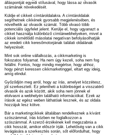
álláspontját egyedi stílusával, hogy lássa az olvasók
számának növekedését.
Küldje el cikkeit címtároldalakra. A címtároldalak
segíthetnek cikkének gyorsabb megjelenésében, és
növelhetik az olvasók számát. Több olvasó több
potenciális ügyfelet jelent. Kerülje el, hogy ugyanazt a
cikket használja különböző címtárwebhelyeken, mivel a
cikkek ismétlődő másolatai negatívan befolyásolhatják
az eredeti cikk keresőmotorjának találati oldalának
helyezését.
Mint sok online vállalkozás, a cikkmarketing is
fokozatos folyamat. Ha nem úgy kezeli, soha nem fog
felállni. Fontos, hogy mindig megértse, hogy ahhoz,
hogy pénzt keressen cikkmarketinggel, eltart egy ideig,
amíg elindul.
Győződjön meg arról, hogy az írás, amelyet közzétesz,
jól szerkesztett. Ez jelentheti a különbséget a visszatérő
olvasók és azok között, akik soha nem jönnek el
elolvasni a webhelyén található információkat. Ezek az
írások az egész weben láthatóak lesznek, és az oldala
hozzájuk lesz kötve.
Bár a marketingcikkek általában rendelkeznek a kívánt
szószámmal, írás közben ne foglalkozzon a
szószámmal. A szerző érzékének kell megszabnia a
cikk hosszát, amikor először írják. Lehetőség van a cikk
levágására a szerkesztés során, sőt előfordulhat, hogy