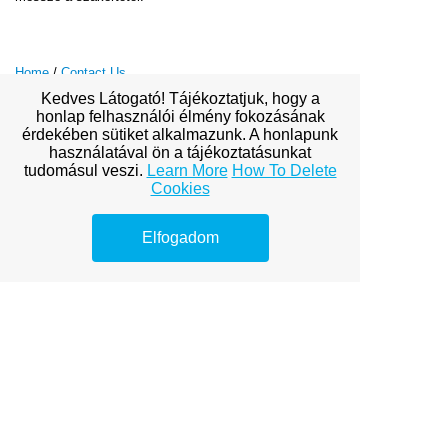
Home
/
Contact Us
Kedves Látogató! Tájékoztatjuk, hogy a
honlap felhasználói élmény fokozásának
érdekében sütiket alkalmazunk. A honlapunk
használatával ön a tájékoztatásunkat
tudomásul veszi.
Learn More
How To Delete
View full site
Cookies
Elfogadom
Premium Link-
Building
Services
Explore premium link-building
options to boost your online
visibility.