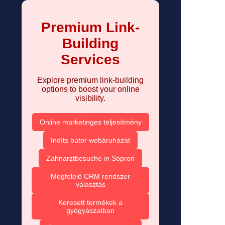
Premium Link-
Building
Services
Explore premium link-building
options to boost your online
visibility.
Online marketinges teljesítmény
Indíts bútor webáruházat
Zahnarztbesuche in Sopron
Megfelelő CRM rendszer
választás
Keresett termékek a
gyógyászatban