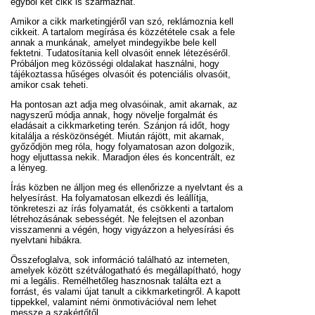
egyből két cikk is származhat.
Amikor a cikk marketingjéről van szó, reklámoznia kell
cikkeit. A tartalom megírása és közzététele csak a fele
annak a munkának, amelyet mindegyikbe bele kell
fektetni. Tudatosítania kell olvasóit ennek létezéséről.
Próbáljon meg közösségi oldalakat használni, hogy
tájékoztassa hűséges olvasóit és potenciális olvasóit,
amikor csak teheti.
Ha pontosan azt adja meg olvasóinak, amit akarnak, az
nagyszerű módja annak, hogy növelje forgalmát és
eladásait a cikkmarketing terén. Szánjon rá időt, hogy
kitalálja a résközönségét. Miután rájött, mit akarnak,
győződjön meg róla, hogy folyamatosan azon dolgozik,
hogy eljuttassa nekik. Maradjon éles és koncentrált, ez
a lényeg.
Írás közben ne álljon meg és ellenőrizze a nyelvtant és a
helyesírást. Ha folyamatosan elkezdi és leállítja,
tönkreteszi az írás folyamatát, és csökkenti a tartalom
létrehozásának sebességét. Ne felejtsen el azonban
visszamenni a végén, hogy vigyázzon a helyesírási és
nyelvtani hibákra.
Összefoglalva, sok információ található az interneten,
amelyek között szétválogatható és megállapítható, hogy
mi a legális. Remélhetőleg hasznosnak találta ezt a
forrást, és valami újat tanult a cikkmarketingről. A kapott
tippekkel, valamint némi önmotivációval nem lehet
messze a szakértőtől.