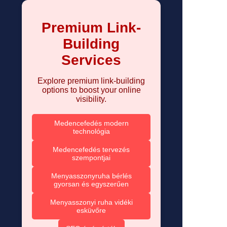
Premium Link-
Building
Services
Explore premium link-building
options to boost your online
visibility.
Medencefedés modern
technológia
Medencefedés tervezés
szempontjai
Menyasszonyruha bérlés
gyorsan és egyszerűen
Menyasszonyi ruha vidéki
esküvőre