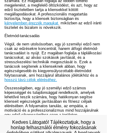
számára. Ez magában foglalja az időben történő
megjelenést, a megfelelő öltözködést, és azt, hogy az
edző tiszteletben tartja a kliensekkel kötött
megállapodásokat. A professzionális magatartás
biztosítja, hogy a kliensek biztonságban és
kényelemben érezzék magukat,
miközben az edző iránti
tisztelet és bizalom is növekszik.
Életmód-tanácsadás
Végül, de nem utolsósorban, egy jó személyi edző nem
csak az edzésekre koncentrál, hanem átfogó életmód-
tanácsadást is nyújt. Ez magában foglalja a táplálkozási
tanácsokat, az alvási szokások javítását, és a
stresszkezelési technikák megosztását is. Ezek a
tanácsok segítenek a klienseknek abban, hogy
egészségesebb és kiegyensúlyozottabb életmódot
folytassanak, ami hozzájárul általános jólétükhöz és a
hosszú távú célok eléréséhez.
Összességében, egy jó személyi edző számos
képességgel és tulajdonsággal rendelkezik, amelyek
lehetővé teszik számára, hogy hatékonyan segítse
klienseit egészségük javításában és fitnesz céljaik
elérésében. A folyamatos tanulás, az empátia, a
motiváció és a professzionalizmus mind hozzájárulnak
egy edző sikerességéhez ezen a területen.
Kedves Látogató! Tájékoztatjuk, hogy a
honlap felhasználói élmény fokozásának
érdekében sütiket alkalmazunk. A honlapunk