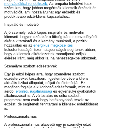
motivációkkal rendelkezik.
Az empátia lehetővé teszi
számukra, hogy jobban megértsék klienseik érzéseit és
motivációit, ami hozzájárulhat egy erősebb és
produktívabb edző-kliens kapcsolathoz.
Inspiráló és motiváló
A jó személyi edző képes inspirálni és motiválni
klienseit. Legyen szó akár a fittség iránti szenvedélyéről,
akár a kitartásról és a kemény munkáról, a pozitív
hozzáállás és az
energikus megközelítés
kulcsfontosságú. Ezen tulajdonságok segítenek abban,
hogy a kliensek elkötelezettek maradjanak céljaik
elérése iránt, még akkor is, ha nehézségekbe ütköznek.
Személyre szabott edzéstervek
Egy jó edző képes arra, hogy személyre szabott
edzésterveket készítsen, figyelembe véve a kliens
aktuális fizikai állapotát, céljait és életmódját. Ez
magában foglalja a különböző edzésformák, mint az
aerob,
erőnléti, rugalmassági
és egyensúlyi gyakorlatok
alkalmazását is. A változatos és célra szabott
programok nem csak hogy hatékonyabbá teszik az
edzést, de segítenek fenntartani a kliensek érdeklődését
is.
Professzionalizmus
A professzionalizmus alapvető egy jó személyi edző