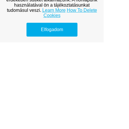
Home
/
Contact Us
használatával ön a tájékoztatásunkat
tudomásul veszi.
Learn More
How To Delete
Cookies
Elfogadom
View full site
Premium Link-
Building
Services
Explore premium link-building
options to boost your online
visibility.
Online marketinges teljesítmény
Indíts bútor webáruházat