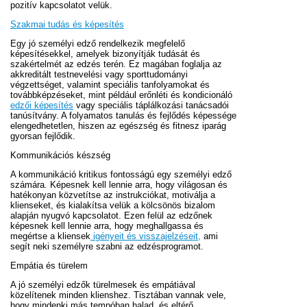
pozitív kapcsolatot velük.
Szakmai tudás és képesítés
Egy jó személyi edző rendelkezik megfelelő
képesítésekkel, amelyek bizonyítják tudását és
szakértelmét az edzés terén. Ez magában foglalja az
akkreditált testnevelési vagy sporttudományi
végzettséget, valamint speciális tanfolyamokat és
továbbképzéseket, mint például erőnléti és kondicionáló
edzői képesítés
vagy speciális táplálkozási tanácsadói
tanúsítvány. A folyamatos tanulás és fejlődés képessége
elengedhetetlen, hiszen az egészség és fitnesz iparág
gyorsan fejlődik.
Kommunikációs készség
A kommunikáció kritikus fontosságú egy személyi edző
számára. Képesnek kell lennie arra, hogy világosan és
hatékonyan közvetítse az instrukciókat, motiválja a
klienseket, és kialakítsa velük a kölcsönös bizalom
alapján nyugvó kapcsolatot. Ezen felül az edzőnek
képesnek kell lennie arra, hogy meghallgassa és
megértse a kliensek
igényeit és visszajelzéseit,
ami
segít neki személyre szabni az edzésprogramot.
Empátia és türelem
A jó személyi edzők türelmesek és empátiával
közelítenek minden klienshez. Tisztában vannak vele,
hogy mindenki más tempóban halad, és eltérő