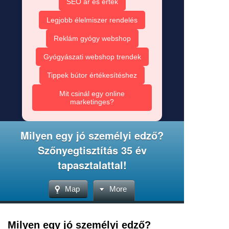
SEO ár és érték
Legjobb élelmiszer rendelés
Reklám gyógy webshop
Gyógyászati webshop trendek
Tippek bútor értékesítéshez
Mit csinál egy online
marketinges?
Milyen egy jó személyi edző?
Szőnyegtisztítás 35 év
tapasztalattal!
Map
More
Milyen egy jó személyi edző?