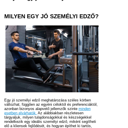
MILYEN EGY JÓ SZEMÉLYI EDZŐ?
Egy jó személyi edző meghatározása széles körben
változhat, függően az egyéni céloktól és preferenciáktól,
azonban bizonyos alapvető jellemzők szinte
minden
esetben elvárhatók.
Az alábbiakban részletesen
tárgyaljuk, milyen tulajdonságokkal és készségekkel
rendelkezik egy ideális személyi edző, miként segítheti
elő a kliensek fejlődését, és hogyan építhet ki tartós,