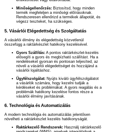
Minőségellenőrzés:
Biztosítsd, hogy minden
termék megfeleljen a minőségi előírásoknak.
Rendszeresen ellenőrizd a termékek állapotát, és
végezz teszteket, ha szükséges.
5. Vásárlói Elégedettség és Szolgáltatás
A vásárlói élmény és elégedettség közvetlenül
összefügg a raktárkészlet hatékony kezelésével.
Gyors Szállítás:
A pontos raktárkészlet-kezelés
elősegíti a gyors és megbízható szállítást. Ha a
rendeléseket gyorsan és pontosan teljesíted, az
növeli a vásárlói elégedettséget és hozzájárul a
vásárlói lojalitáshoz.
Ügyfélszolgálat:
Nyújts kiváló ügyfélszolgálatot
a vásárlók számára, hogy kezelni tudják a
kérdéseket és problémákat. A gyors reagálás és a
problémák hatékony kezelése fontos része a
vásárlói élmény javításának.
6. Technológia és Automatizálás
A modern technológia és automatizálás jelentősen
növelheti a raktárkészlet kezelés hatékonyságát.
Raktárkezelő Rendszerek:
Használj raktárkezelő
rendszereket (WMS), amelyek integrálódnak a