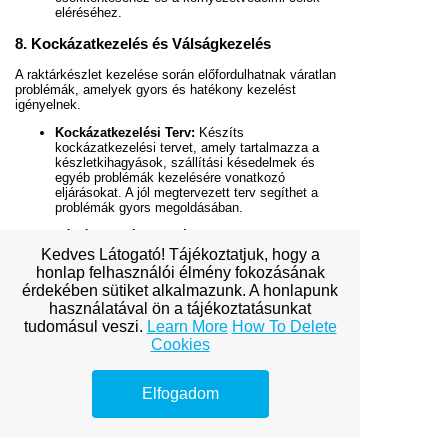
eléréséhez.
8. Kockázatkezelés és Válságkezelés
A raktárkészlet kezelése során előfordulhatnak váratlan
problémák, amelyek gyors és hatékony kezelést
igényelnek.
Kockázatkezelési Terv:
Készíts
kockázatkezelési tervet, amely tartalmazza a
készletkihagyások, szállítási késedelmek és
egyéb problémák kezelésére vonatkozó
eljárásokat. A jól megtervezett terv segíthet a
problémák gyors megoldásában.
Válságkezelési Stratégia:
Fejlessz ki
válságkezelési stratégiát, amely magában foglalja
Kedves Látogató! Tájékoztatjuk, hogy a
a sürgősségi raktárkezelési intézkedéseket és a
honlap felhasználói élmény fokozásának
vásárlói kommunikációt. A válságkezelési terv
érdekében sütiket alkalmazunk. A honlapunk
segíthet csökkenteni a problémák hatását és
használatával ön a tájékoztatásunkat
fenntartani a vásárlói elégedettséget.
tudomásul veszi.
Learn More
How To Delete
A táplálékkiegészítő webshop raktárkészletének
Cookies
hatékony kezelése kulcsfontosságú a sikeres
működéshez. A megfelelő készletkezelési rendszerek
alkalmazása, a termékek precíz kategorizálása, a
Elfogadom
logisztikai folyamatok optimalizálása, a lejárati dátumok
figyelemmel kísérése, a vásárlói elégedettség
biztosítása, a modern technológia és automatizálás
alkalmazása, valamint a fenntarthatósági és