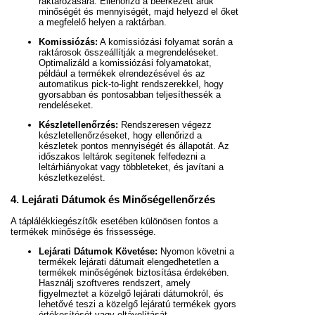
raktározására. Ellenőrizd a beérkezett áruk
minőségét és mennyiségét, majd helyezd el őket
a megfelelő helyen a raktárban.
Komissiózás:
A komissiózási folyamat során a
raktárosok összeállítják a megrendeléseket.
Optimalizáld a komissiózási folyamatokat,
például a termékek elrendezésével és az
automatikus pick-to-light rendszerekkel, hogy
gyorsabban és pontosabban teljesíthessék a
rendeléseket.
Készletellenőrzés:
Rendszeresen végezz
készletellenőrzéseket, hogy ellenőrizd a
készletek pontos mennyiségét és állapotát. Az
időszakos leltárok segítenek felfedezni a
leltárhiányokat vagy többleteket, és javítani a
készletkezelést.
4. Lejárati Dátumok és Minőségellenőrzés
A táplálékkiegészítők esetében különösen fontos a
termékek minősége és frissessége.
Lejárati Dátumok Követése:
Nyomon követni a
termékek lejárati dátumait elengedhetetlen a
termékek minőségének biztosítása érdekében.
Használj szoftveres rendszert, amely
figyelmeztet a közelgő lejárati dátumokról, és
lehetővé teszi a közelgő lejáratú termékek gyors
értékesítését vagy eltávolítását.