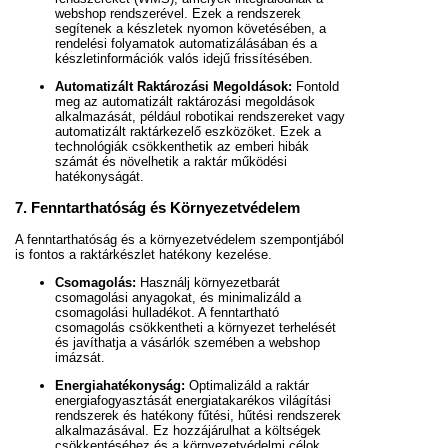
webshop rendszerével. Ezek a rendszerek
segítenek a készletek nyomon követésében, a
rendelési folyamatok automatizálásában és a
készletinformációk valós idejű frissítésében.
Automatizált Raktározási Megoldások:
Fontold
meg az automatizált raktározási megoldások
alkalmazását, például robotikai rendszereket vagy
automatizált raktárkezelő eszközöket. Ezek a
technológiák csökkenthetik az emberi hibák
számát és növelhetik a raktár működési
hatékonyságát.
7. Fenntarthatóság és Környezetvédelem
A fenntarthatóság és a környezetvédelem szempontjából
is fontos a raktárkészlet hatékony kezelése.
Csomagolás:
Használj környezetbarát
csomagolási anyagokat, és minimalizáld a
csomagolási hulladékot. A fenntartható
csomagolás csökkentheti a környezet terhelését
és javíthatja a vásárlók szemében a webshop
imázsát.
Energiahatékonyság:
Optimalizáld a raktár
energiafogyasztását energiatakarékos világítási
rendszerek és hatékony fűtési, hűtési rendszerek
alkalmazásával. Ez hozzájárulhat a költségek
csökkentéséhez és a környezetvédelmi célok