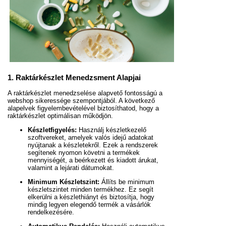
1. Raktárkészlet Menedzsment Alapjai
A raktárkészlet menedzselése alapvető fontosságú a
webshop sikeressége szempontjából. A következő
alapelvek figyelembevételével biztosíthatod, hogy a
raktárkészlet optimálisan működjön.
Készletfigyelés:
Használj készletkezelő
szoftvereket, amelyek valós idejű adatokat
nyújtanak a készletekről. Ezek a rendszerek
segítenek nyomon követni a termékek
mennyiségét, a beérkezett és kiadott árukat,
valamint a lejárati dátumokat.
Minimum Készletszint:
Állíts be minimum
készletszintet minden termékhez. Ez segít
elkerülni a készlethiányt és biztosítja, hogy
mindig legyen elegendő termék a vásárlók
rendelkezésére.