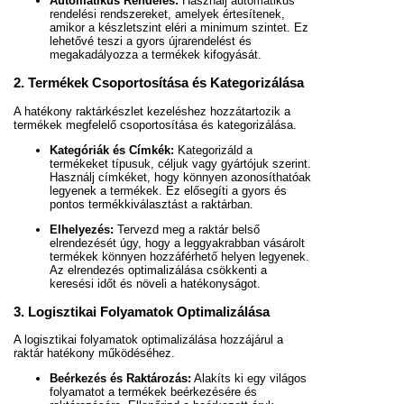
Automatikus Rendelés:
Használj automatikus
rendelési rendszereket, amelyek értesítenek,
amikor a készletszint eléri a minimum szintet. Ez
lehetővé teszi a gyors újrarendelést és
megakadályozza a termékek kifogyását.
2. Termékek Csoportosítása és Kategorizálása
A hatékony raktárkészlet kezeléshez hozzátartozik a
termékek megfelelő csoportosítása és kategorizálása.
Kategóriák és Címkék:
Kategorizáld a
termékeket típusuk, céljuk vagy gyártójuk szerint.
Használj címkéket, hogy könnyen azonosíthatóak
legyenek a termékek. Ez elősegíti a gyors és
pontos termékkiválasztást a raktárban.
Elhelyezés:
Tervezd meg a raktár belső
elrendezését úgy, hogy a leggyakrabban vásárolt
termékek könnyen hozzáférhető helyen legyenek.
Az elrendezés optimalizálása csökkenti a
keresési időt és növeli a hatékonyságot.
3. Logisztikai Folyamatok Optimalizálása
A logisztikai folyamatok optimalizálása hozzájárul a
raktár hatékony működéséhez.
Beérkezés és Raktározás:
Alakíts ki egy világos
folyamatot a termékek beérkezésére és