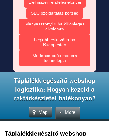
Élelmiszer rendelés előnyei
SEO szolgáltatás költség
Menyasszonyi ruha különleges
alkalomra
Legjobb esküvői ruha
Budapesten
Medencefedés modern
technológia
Táplálékkiegészítő webshop
logisztika: Hogyan kezeld a
raktárkészletet hatékonyan?
Map
More
Táplálékkiegészítő webshop