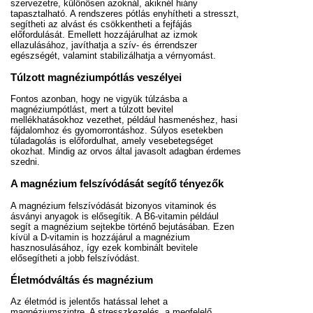
szervezetre, különösen azoknál, akiknél hiány
tapasztalható. A rendszeres pótlás enyhítheti a stresszt,
segítheti az alvást és csökkentheti a fejfájás
előfordulását. Emellett hozzájárulhat az izmok
ellazulásához, javíthatja a szív- és érrendszer
egészségét, valamint stabilizálhatja a vérnyomást.
Túlzott magnéziumpótlás veszélyei
Fontos azonban, hogy ne vigyük túlzásba a
magnéziumpótlást, mert a túlzott bevitel
mellékhatásokhoz vezethet, például hasmenéshez, hasi
fájdalomhoz és gyomorrontáshoz. Súlyos esetekben
túladagolás is előfordulhat, amely vesebetegséget
okozhat. Mindig az orvos által javasolt adagban érdemes
szedni.
A magnézium felszívódását segítő tényezők
A magnézium felszívódását bizonyos vitaminok és
ásványi anyagok is elősegítik. A B6-vitamin például
segít a magnézium sejtekbe történő bejutásában. Ezen
kívül a D-vitamin is hozzájárul a magnézium
hasznosulásához, így ezek kombinált bevitele
elősegítheti a jobb felszívódást.
Életmódváltás és magnézium
Az életmód is jelentős hatással lehet a
magnéziumszintre. A stresszkezelés, a megfelelő