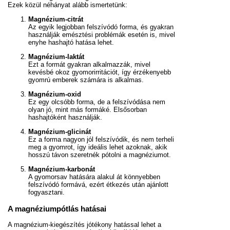
Ezek közül néhányat alább ismertetünk:
Magnézium-citrát
Az egyik legjobban felszívódó forma, és gyakran
használják emésztési problémák esetén is, mivel
enyhe hashajtó hatása lehet.
Magnézium-laktát
Ezt a formát gyakran alkalmazzák, mivel
kevésbé okoz gyomorirritációt, így érzékenyebb
gyomrú emberek számára is alkalmas.
Magnézium-oxid
Ez egy olcsóbb forma, de a felszívódása nem
olyan jó, mint más formáké. Elsősorban
hashajtóként használják.
Magnézium-glicinát
Ez a forma nagyon jól felszívódik, és nem terheli
meg a gyomrot, így ideális lehet azoknak, akik
hosszú távon szeretnék pótolni a magnéziumot.
Magnézium-karbonát
A gyomorsav hatására alakul át könnyebben
felszívódó formává, ezért étkezés után ajánlott
fogyasztani.
A magnéziumpótlás hatásai
A magnézium-kiegészítés jótékony hatással lehet a