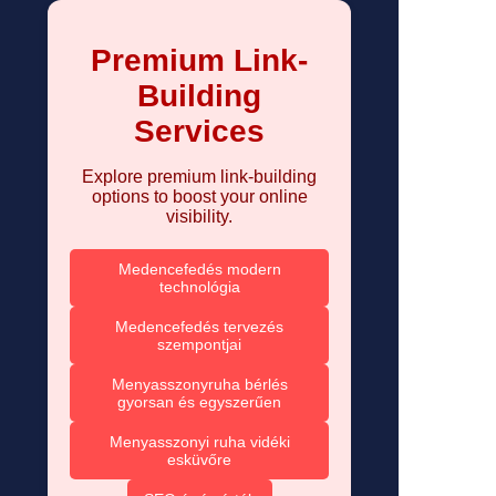
Premium Link-
Building
Services
Explore premium link-building
options to boost your online
visibility.
Medencefedés modern
technológia
Medencefedés tervezés
szempontjai
Menyasszonyruha bérlés
gyorsan és egyszerűen
Menyasszonyi ruha vidéki
esküvőre