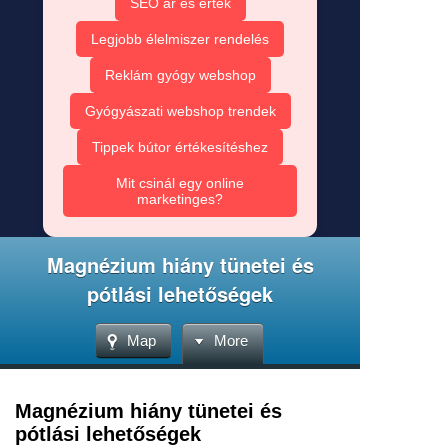
SEO ár és érték
Legjobb élelmiszer rendelés
Reklám gyógy webshop
Gyógyászati webshop trendek
Tippek bútor értékesítéshez
Mit csinál egy online
marketinges?
Magnézium hiány tünetei és
pótlási lehetőségek
Map
More
Magnézium hiány tünetei és
pótlási lehetőségek