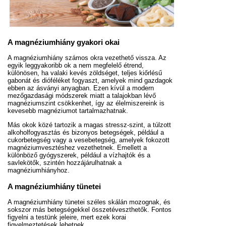
A magnéziumhiány gyakori okai
A magnéziumhiány számos okra vezethető vissza. Az
egyik leggyakoribb ok a nem megfelelő étrend,
különösen, ha valaki kevés zöldséget, teljes kiőrlésű
gabonát és dióféléket fogyaszt, amelyek mind gazdagok
ebben az ásványi anyagban. Ezen kívül a modern
mezőgazdasági módszerek miatt a talajokban lévő
magnéziumszint csökkenhet, így az élelmiszereink is
kevesebb magnéziumot tartalmazhatnak.
Más okok közé tartozik a magas stressz-szint, a túlzott
alkoholfogyasztás és bizonyos betegségek, például a
cukorbetegség vagy a vesebetegség, amelyek fokozott
magnéziumvesztéshez vezethetnek. Emellett a
különböző gyógyszerek, például a vízhajtók és a
savlekötők, szintén hozzájárulhatnak a
magnéziumhiányhoz.
A magnéziumhiány tünetei
A magnéziumhiány tünetei széles skálán mozognak, és
sokszor más betegségekkel összetéveszthetők. Fontos
figyelni a testünk jeleire, mert ezek korai
figyelmeztetések lehetnek.