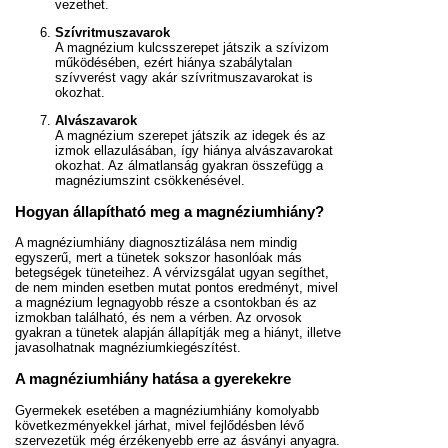
vezethet.
Szívritmuszavarok
A magnézium kulcsszerepet játszik a szívizom
működésében, ezért hiánya szabálytalan
szívverést vagy akár szívritmuszavarokat is
okozhat.
Alvászavarok
A magnézium szerepet játszik az idegek és az
izmok ellazulásában, így hiánya alvászavarokat
okozhat. Az álmatlanság gyakran összefügg a
magnéziumszint csökkenésével.
Hogyan állapítható meg a magnéziumhiány?
A magnéziumhiány diagnosztizálása nem mindig
egyszerű, mert a tünetek sokszor hasonlóak más
betegségek tüneteihez. A vérvizsgálat ugyan segíthet,
de nem minden esetben mutat pontos eredményt, mivel
a magnézium legnagyobb része a csontokban és az
izmokban található, és nem a vérben. Az orvosok
gyakran a tünetek alapján állapítják meg a hiányt, illetve
javasolhatnak magnéziumkiegészítést.
A magnéziumhiány hatása a gyerekekre
Gyermekek esetében a magnéziumhiány komolyabb
következményekkel járhat, mivel fejlődésben lévő
szervezetük még érzékenyebb erre az ásványi anyagra.