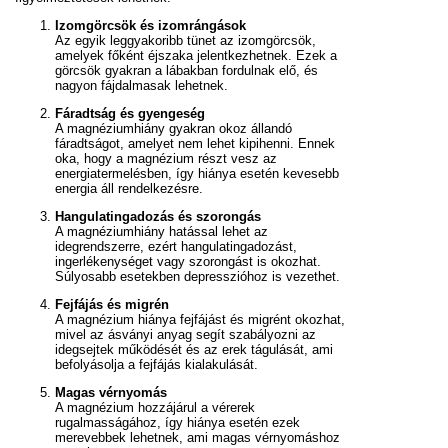
Izomgörcsök és izomrángások
Az egyik leggyakoribb tünet az izomgörcsök,
amelyek főként éjszaka jelentkezhetnek. Ezek a
görcsök gyakran a lábakban fordulnak elő, és
nagyon fájdalmasak lehetnek.
Fáradtság és gyengeség
A magnéziumhiány gyakran okoz állandó
fáradtságot, amelyet nem lehet kipihenni. Ennek
oka, hogy a magnézium részt vesz az
energiatermelésben, így hiánya esetén kevesebb
energia áll rendelkezésre.
Hangulatingadozás és szorongás
A magnéziumhiány hatással lehet az
idegrendszerre, ezért hangulatingadozást,
ingerlékenységet vagy szorongást is okozhat.
Súlyosabb esetekben depresszióhoz is vezethet.
Fejfájás és migrén
A magnézium hiánya fejfájást és migrént okozhat,
mivel az ásványi anyag segít szabályozni az
idegsejtek működését és az erek tágulását, ami
befolyásolja a fejfájás kialakulását.
Magas vérnyomás
A magnézium hozzájárul a vérerek
rugalmasságához, így hiánya esetén ezek
merevebbek lehetnek, ami magas vérnyomáshoz