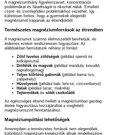
A magnéziumhiány figyelemzavart, koncentrációs
problémákat és fáradtságot is okozhat náluk. Emellett
csont- és izomfejlődési problémákhoz vezethet, így
különösen fontos, hogy a gyermekek elegendő
magnéziumot kapjanak az étrendjükből.
Természetes magnéziumforrások az étrendben
A magnéziumot számos élelmiszerből bevihetjük, és
érdemes ezeket rendszeresen fogyasztani. Az
alábbiakban bemutatunk néhány jó forrást:
Zöld leveles zöldségek
(például spenót és
kelkáposzta)
Diófélék és magvak
(például mandula, kesudió,
napraforgómag)
Teljes kiőrlésű gabonák
(például barna rizs,
zabpehely)
Hüvelyesek
(például bab, lencse, csicseriborsó)
Halak
(például lazac, makréla)
Tejtermékek
és
sötét csokoládé
Az egészséges étrend mellett a magnéziumban gazdag
ételek fogyasztása hozzájárulhat a megfelelő
magnéziumszint fenntartásához.
Magnéziumpótlási lehetőségek
Amennyiben a természetes források nem elegendőek,
különböző magnézium-kiegészítők állnak rendelkezésre.