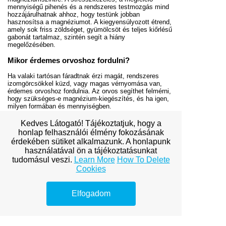
mennyiségű pihenés és a rendszeres testmozgás mind
hozzájárulhatnak ahhoz, hogy testünk jobban
hasznosítsa a magnéziumot. A kiegyensúlyozott étrend,
amely sok friss zöldséget, gyümölcsöt és teljes kiőrlésű
gabonát tartalmaz, szintén segít a hiány
megelőzésében.
Mikor érdemes orvoshoz fordulni?
Ha valaki tartósan fáradtnak érzi magát, rendszeres
izomgörcsökkel küzd, vagy magas vérnyomása van,
érdemes orvoshoz fordulnia. Az orvos segíthet felmérni,
hogy szükséges-e magnézium-kiegészítés, és ha igen,
milyen formában és mennyiségben.
Gyakran ismételt kérdések
Kedves Látogató! Tájékoztatjuk, hogy a
honlap felhasználói élmény fokozásának
Milyen jelek utalhatnak magnéziumhiányra?
érdekében sütiket alkalmazunk. A honlapunk
– Izomgörcsök, fáradtság, szorongás, fejfájás,
használatával ön a tájékoztatásunkat
magas vérnyomás és alvászavarok gyakori
tudomásul veszi.
Learn More
How To Delete
tünetei a magnéziumhiánynak.
Cookies
Hogyan pótolhatom természetesen a
magnéziumot?
– Fogyassz zöld leveles zöldségeket, dióféléket,
Elfogadom
teljes kiőrlésű gabonákat és halakat.
Milyen típusú magnézium-kiegészítők
léteznek?