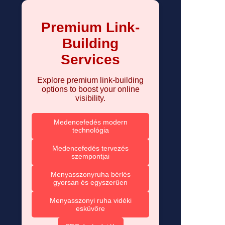
Premium Link-
Building
Services
Explore premium link-building
options to boost your online
visibility.
Medencefedés modern
technológia
Medencefedés tervezés
szempontjai
Menyasszonyruha bérlés
gyorsan és egyszerűen
Menyasszonyi ruha vidéki
esküvőre