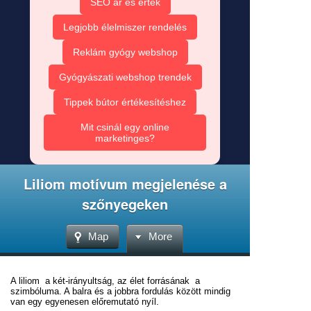
SEO ár és érték
Legjobb élelmiszer rendelés
Reklám gyógy webshop
Gyógyászati webshop trendek
Tippek bútor értékesítéshez
Mit csinál egy online
marketinges?
Liliom motívum megjelenése a
szőnyegeken
Map
More
A liliom a két-irányultság, az élet forrásának a
szimbóluma. A balra és a jobbra fordulás között mindig
van egy egyenesen előremutató nyíl.