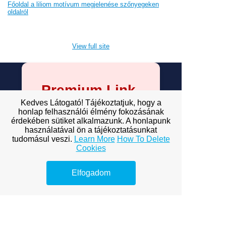
Főoldal a liliom motívum megjelenése szőnyegeken
oldalról
View full site
Premium Link-
Building
Kedves Látogató! Tájékoztatjuk, hogy a
honlap felhasználói élmény fokozásának
Services
érdekében sütiket alkalmazunk. A honlapunk
használatával ön a tájékoztatásunkat
tudomásul veszi.
Learn More
How To Delete
Explore premium link-building
Cookies
options to boost your online
visibility.
Elfogadom
Online marketinges teljesítmény
Indíts bútor webáruházat
Zahnarztbesuche in Sopron