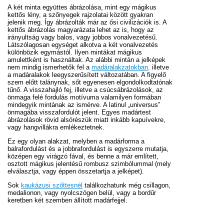
A két minta együttes ábrázolása, mint egy mágikus
kettős lény, a szőnyegek rajzolatai között gyakran
jelenik meg. Így ábrázolták már az ősi civilizációk is. A
kettős ábrázolás magyarázata lehet az is, hogy az
irányultság vagy balos, vagy jobbos vonalvezetésű.
Látszólagosan egységet alkotva a két vonalvezetés
különbözik egymástól. Ilyen mintákat mágikus
amulettként is használtak. Az alábbi mintán a jelképek
nem mindig ismerhetők fel a
madáralakzatokban,
illetve
a madáralakok leegyszerűsített változatában. A figyelő
szem előtt talánynak, sőt egyenesen elgondolkodtatónak
tűnő. A visszahajló fej, illetve a csúcsábrázolások, az
önmaga felé fordulás motívuma valamilyen formában
mindegyik mintának az ismérve. A latinul „universus”
önmagába visszafordulót jelent. Egyes madártest
ábrázolások rövid alsórészük miatt inkább kapuívekre,
vagy hangvillákra emlékeztetnek.
Ez egy olyan alakzat, melyben a madárforma a
balrafordulást és a jobbrafordulást is egyszerre mutatja,
középen egy virágzó fával, és benne a már említett,
osztott mágikus jelentésű rombusz szimbólummal (mely
elválasztja, vagy éppen összetartja a jelképet).
Sok
kaukázusi szőttesnél
találkozhatunk még csillagon,
medalionon, vagy nyolcszögen belül, vagy a bordűr
keretben két szemben állított madárfejjel.